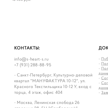
КОНТАКТЫ:
ДОК
info@s-heart-s.ru
-
Пуб
-
Пол
+7 (931) 288-88-95
-
Пол
данн
- Санкт-Петербург, Культурно-деловой
-
Сог
квартал "МАНУФАКТУРА 10-12", ул.
-
Сог
Красного Текстильщика 10-12 У, вход с
данн
торца, 4 этаж, офис 404
-
Зая
- Москва, Ленинская слобода 26