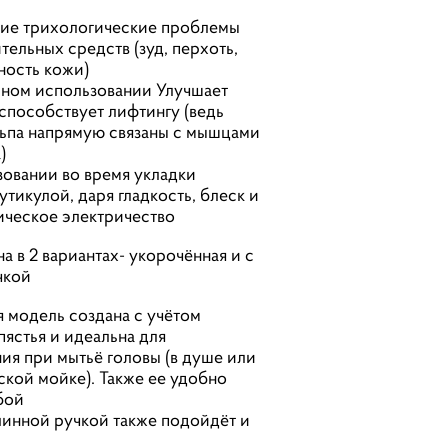
гие трихологические проблемы
тельных средств (зуд, перхоть,
ность кожи)
рном использовании Улучшает
 способствует лифтингу (ведь
ьпа напрямую связаны с мышцами
)
овании во время укладки
утикулой, даря гладкость, блеск и
ическое электричество
а в 2 вариантах- укорочённая и с
чкой
 модель создана с учётом
пястья и идеальна для
ия при мытьё головы (в душе или
кой мойке). Также ее удобно
бой
инной ручкой также подойдёт и