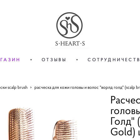
ГАЗИН
ГАЗИН
•
•
ОТЗЫВЫ
ОТЗЫВЫ
•
•
СОТРУДНИЧЕСТ
СОТРУДНИЧЕСТ
ски scalp brush
>
расческа для кожи головы и волос "ворлд голд" (scalp b
Расчес
головы
Голд" 
Gold) 