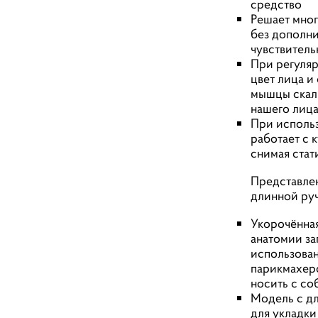
средство
Решает мно
без дополни
чувствитель
При регуля
цвет лица и
мышцы скал
нашего лица
При использ
работает с к
снимая стат
Представлен
длинной ру
Укорочённая
анатомии за
использован
парикмахерс
носить с со
Модель с дл
для укладки