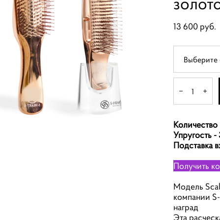
золот
13 600 pуб.
Выберите 
Количество 
Упругость - 
Подставка в
Получить к
Модель Scal
компании S-
наград
Эта расческ