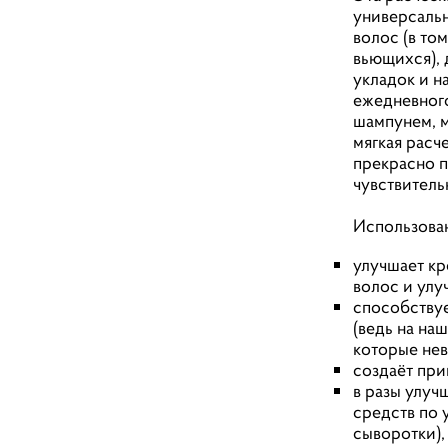
универсальн
волос (в том
вьющихся), 
укладок и н
ежедневного
шампунем, м
мягкая расч
прекрасно п
чувствитель
⠀
Использован
улучшает к
волос и улу
способству
(ведь на на
которые не
создаёт пр
в разы улуч
средств по 
сыворотки),