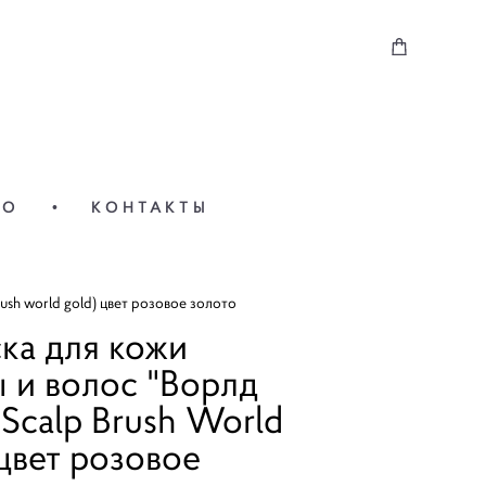
ВО
ВО
•
•
КОНТАКТЫ
КОНТАКТЫ
rush world gold) цвет розовое золото
ка для кожи
 и волос "Ворлд
(Scalp Brush World
цвет розовое