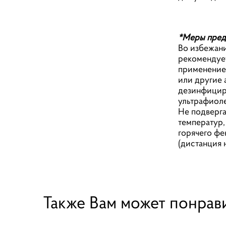
*Меры пред
Во избежан
рекомендуе
применение
или другие 
дезинфицир
ультрафиол
Не подверга
температур,
горячего фе
(дистанция 
Также Вам может понрави