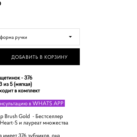
о
форма ручки
ДОБАВИТЬ В КОРЗИНУ
щетинок - 376
3 из 5 (мягкая)
ходит в комплект
онсультацию в WHATS APP
p Brush Gold - Бестселлер
Heart-S и лауреат множества
а имеет 376 зубчиков, она