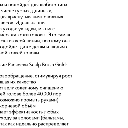
а и подойдёт для любого типа
 числе густых, длинных,
для «распутывания» сложных
ачесов. Идеальна для
 ухода: укладки, мытья с
ассажа кожи головы. Это самая
еска из всей линии, поэтому она
одойдет даже детям и людям с
ной кожей головы
ие Расчески Scalp Brush Gold:
ровообращение, стимулируя рост
чшая их качество
ет великолепному очищению
шей голове более 40.000 пор,
возможно промыть руками)
икорневой объём
шает эффективность любых
уходу за волосами (бальзамы,
 так как идеально распределяет